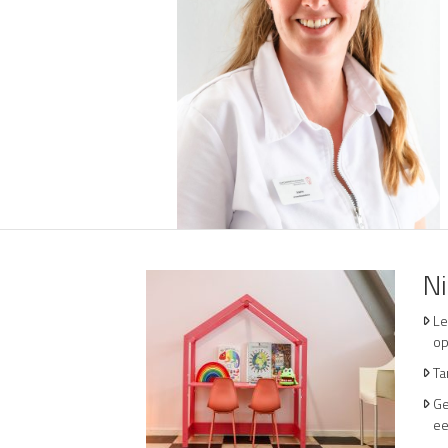
N
Le
op
Ta
Ge
ee