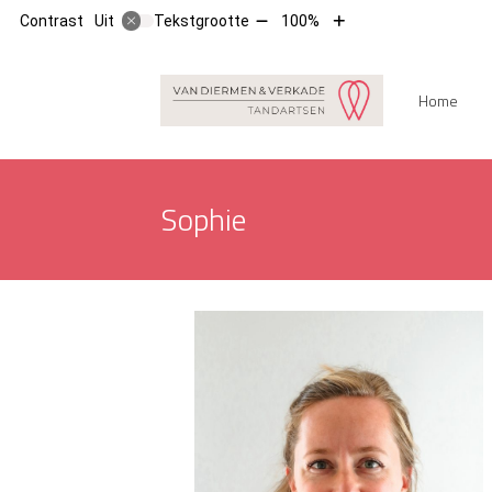
Tekst
Tekst
Contrast
Tekstgrootte
100%
Uit
verkleinen
vergroten
met
met
10%
10%
Hoofdm
Home
Sophie