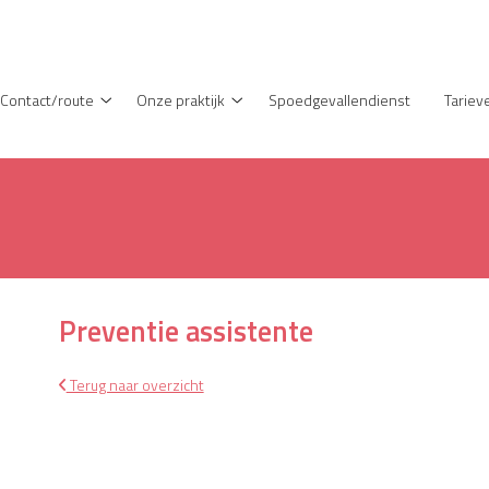
enu
Contact/route
Onze praktijk
Spoedgevallendienst
Tariev
Contact/route
Onze
submenu
praktijk
submenu
Preventie assistente
Terug naar overzicht