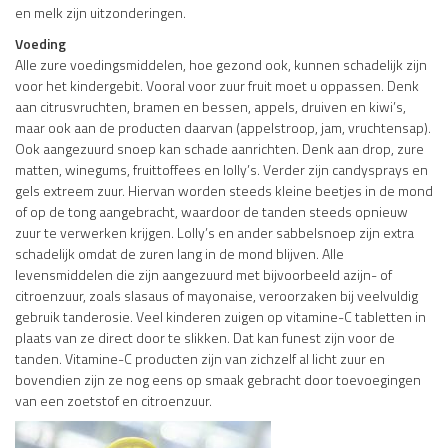
en melk zijn uitzonderingen.
Voeding
Alle zure voedingsmiddelen, hoe gezond ook, kunnen schadelijk zijn
voor het kindergebit. Vooral voor zuur fruit moet u oppassen. Denk
aan citrusvruchten, bramen en bessen, appels, druiven en kiwi’s,
maar ook aan de producten daarvan (appelstroop, jam, vruchtensap).
Ook aangezuurd snoep kan schade aanrichten. Denk aan drop, zure
matten, winegums, fruittoffees en lolly’s. Verder zijn candysprays en
gels extreem zuur. Hiervan worden steeds kleine beetjes in de mond
of op de tong aangebracht, waardoor de tanden steeds opnieuw
zuur te verwerken krijgen. Lolly’s en ander sabbelsnoep zijn extra
schadelijk omdat de zuren lang in de mond blijven. Alle
levensmiddelen die zijn aangezuurd met bijvoorbeeld azijn- of
citroenzuur, zoals slasaus of mayonaise, veroorzaken bij veelvuldig
gebruik tanderosie. Veel kinderen zuigen op vitamine-C tabletten in
plaats van ze direct door te slikken. Dat kan funest zijn voor de
tanden. Vitamine-C producten zijn van zichzelf al licht zuur en
bovendien zijn ze nog eens op smaak gebracht door toevoegingen
van een zoetstof en citroenzuur.