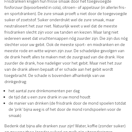
Frisdranken krijgen hun frisse smaak door het toegevoegde
fosforzuur (bijvoorbeeld in cola), citroen- of appelzuur (in allerlei fris-
en sportdranken). De zure smaak proeft u niet door de toegevoegde
suiker of zoetstof. Suiker onderdrukt wel de zure smaak, maar
neutraliseert het zuur niet. Natuurlijk weet u wel dat de meeste
frisdranken slecht zijn voor uw tanden en kiezen. Maar lang niet
iedereen weet dat vruchtensappen nóg zuurder zijn. Die zijn dus nóg
slechter voor uw gebit. Ook de meeste sport- en mixdranken en de
meeste rode en witte wijnen zijn zuur. De schadelijke gevolgen van
de drank heeft alles te maken met de zuurgraad van die drank. Hoe
zuurder de drank, hoe nadeliger voor het gebit. Maar niet het zuur
van de drank alleen bepaalt of er schade aan het gebit wordt
toegebracht. De schade is bovendien afhankelijk van uw
drinkgedrag:
het aantal zure drinkmomenten per dag
de tijd dat u een zure drank in uw mond houdt
de manier van drinken (de frisdrank door de mond spoelen totdat
de ‘prik’ bijna weg is of het door de mond rondspoelen voor de
smaak)
Bedenk dat bijna alle dranken zuur zijn! Water, koffie (zonder suiker)
en gewone thee (zonder suiker) en melk zijn uitzonderingen.