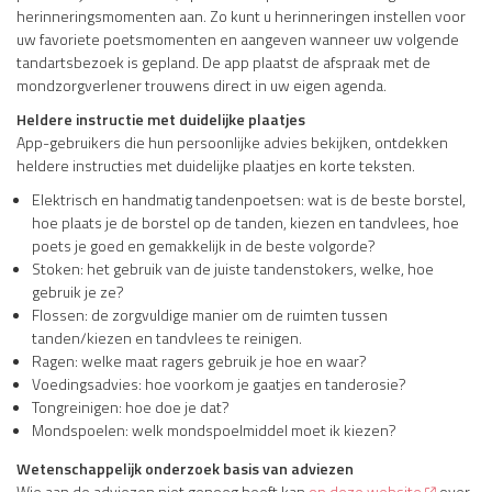
herinneringsmomenten aan. Zo kunt u herinneringen instellen voor
uw favoriete poetsmomenten en aangeven wanneer uw volgende
tandartsbezoek is gepland. De app plaatst de afspraak met de
mondzorgverlener trouwens direct in uw eigen agenda.
Heldere instructie met duidelijke plaatjes
App-gebruikers die hun persoonlijke advies bekijken, ontdekken
heldere instructies met duidelijke plaatjes en korte teksten.
Elektrisch en handmatig tandenpoetsen: wat is de beste borstel,
hoe plaats je de borstel op de tanden, kiezen en tandvlees, hoe
poets je goed en gemakkelijk in de beste volgorde?
Stoken: het gebruik van de juiste tandenstokers, welke, hoe
gebruik je ze?
Flossen: de zorgvuldige manier om de ruimten tussen
tanden/kiezen en tandvlees te reinigen.
Ragen: welke maat ragers gebruik je hoe en waar?
Voedingsadvies: hoe voorkom je gaatjes en tanderosie?
Tongreinigen: hoe doe je dat?
Mondspoelen: welk mondspoelmiddel moet ik kiezen?
Wetenschappelijk onderzoek basis van adviezen
Wie aan de adviezen niet genoeg heeft kan
op deze website
over