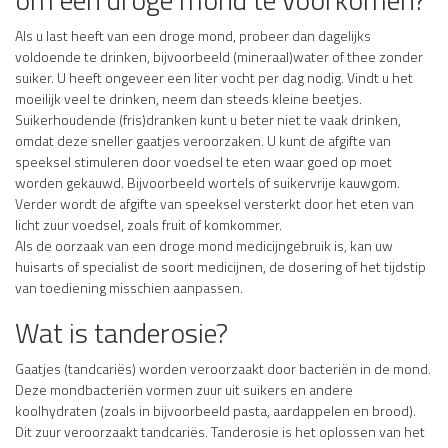
Als u last heeft van een droge mond, probeer dan dagelijks
voldoende te drinken, bijvoorbeeld (mineraal)water of thee zonder
suiker. U heeft ongeveer een liter vocht per dag nodig. Vindt u het
moeilijk veel te drinken, neem dan steeds kleine beetjes.
Suikerhoudende (fris)dranken kunt u beter niet te vaak drinken,
omdat deze sneller gaatjes veroorzaken. U kunt de afgifte van
speeksel stimuleren door voedsel te eten waar goed op moet
worden gekauwd. Bijvoorbeeld wortels of suikervrije kauwgom.
Verder wordt de afgifte van speeksel versterkt door het eten van
licht zuur voedsel, zoals fruit of komkommer.
Als de oorzaak van een droge mond medicijngebruik is, kan uw
huisarts of specialist de soort medicijnen, de dosering of het tijdstip
van toediening misschien aanpassen.
Wat is tanderosie?
Gaatjes (tandcariës) worden veroorzaakt door bacteriën in de mond.
Deze mondbacteriën vormen zuur uit suikers en andere
koolhydraten (zoals in bijvoorbeeld pasta, aardappelen en brood).
Dit zuur veroorzaakt tandcariës. Tanderosie is het oplossen van het