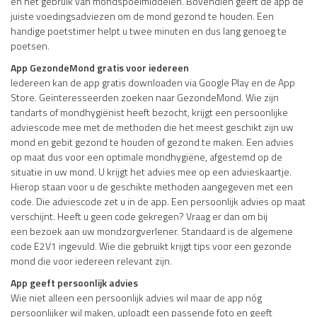
en het gebruik van mondspoelmiddelen. Bovendien geeft de app de
juiste voedingsadviezen om de mond gezond te houden. Een
handige poetstimer helpt u twee minuten en dus lang genoeg te
poetsen.
App GezondeMond gratis voor iedereen
Iedereen kan de app gratis downloaden via Google Play en de App
Store. Geïnteresseerden zoeken naar GezondeMond. Wie zijn
tandarts of mondhygiënist heeft bezocht, krijgt een persoonlijke
adviescode mee met de methoden die het meest geschikt zijn uw
mond en gebit gezond te houden of gezond te maken. Een advies
op maat dus voor een optimale mondhygiëne, afgestemd op de
situatie in uw mond. U krijgt het advies mee op een advieskaartje.
Hierop staan voor u de geschikte methoden aangegeven met een
code. Die adviescode zet u in de app. Een persoonlijk advies op maat
verschijnt. Heeft u geen code gekregen? Vraag er dan om bij
een bezoek aan uw mondzorgverlener. Standaard is de algemene
code E2V1 ingevuld. Wie die gebruikt krijgt tips voor een gezonde
mond die voor iedereen relevant zijn.
App geeft persoonlijk advies
Wie niet alleen een persoonlijk advies wil maar de app nóg
persoonlijker wil maken, uploadt een passende foto en geeft