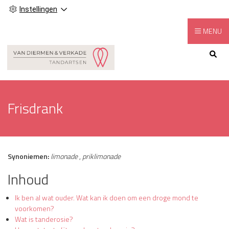
Instellingen
MENU
Hoofdmenu
Frisdrank
Synoniemen:
limonade
,
priklimonade
Inhoud
Ik ben al wat ouder. Wat kan ik doen om een droge mond te
voorkomen?
Wat is tanderosie?