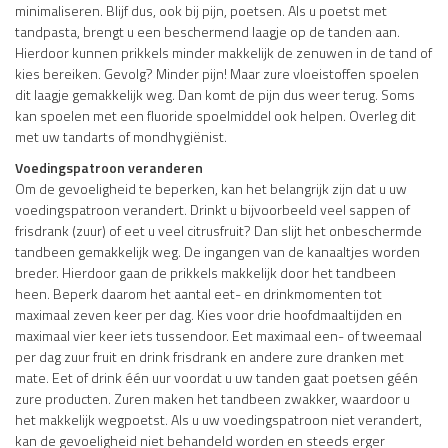
minimaliseren. Blijf dus, ook bij pijn, poetsen. Als u poetst met
tandpasta, brengt u een beschermend laagje op de tanden aan.
Hierdoor kunnen prikkels minder makkelijk de zenuwen in de tand of
kies bereiken. Gevolg? Minder pijn! Maar zure vloeistoffen spoelen
dit laagje gemakkelijk weg. Dan komt de pijn dus weer terug. Soms
kan spoelen met een fluoride spoelmiddel ook helpen. Overleg dit
met uw tandarts of mondhygiënist.
Voedingspatroon veranderen
Om de gevoeligheid te beperken, kan het belangrijk zijn dat u uw
voedingspatroon verandert. Drinkt u bijvoorbeeld veel sappen of
frisdrank (zuur) of eet u veel citrusfruit? Dan slijt het onbeschermde
tandbeen gemakkelijk weg. De ingangen van de kanaaltjes worden
breder. Hierdoor gaan de prikkels makkelijk door het tandbeen
heen. Beperk daarom het aantal eet- en drinkmomenten tot
maximaal zeven keer per dag. Kies voor drie hoofdmaaltijden en
maximaal vier keer iets tussendoor. Eet maximaal een- of tweemaal
per dag zuur fruit en drink frisdrank en andere zure dranken met
mate. Eet of drink één uur voordat u uw tanden gaat poetsen géén
zure producten. Zuren maken het tandbeen zwakker, waardoor u
het makkelijk wegpoetst. Als u uw voedingspatroon niet verandert,
kan de gevoeligheid niet behandeld worden en steeds erger