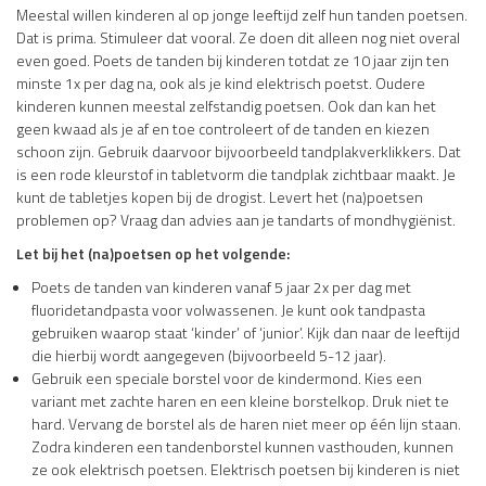
Meestal willen kinderen al op jonge leeftijd zelf hun tanden poetsen.
Dat is prima. Stimuleer dat vooral. Ze doen dit alleen nog niet overal
even goed. Poets de tanden bij kinderen totdat ze 10 jaar zijn ten
minste 1x per dag na, ook als je kind elektrisch poetst. Oudere
kinderen kunnen meestal zelfstandig poetsen. Ook dan kan het
geen kwaad als je af en toe controleert of de tanden en kiezen
schoon zijn. Gebruik daarvoor bijvoorbeeld tandplakverklikkers. Dat
is een rode kleurstof in tabletvorm die tandplak zichtbaar maakt. Je
kunt de tabletjes kopen bij de drogist. Levert het (na)poetsen
problemen op? Vraag dan advies aan je tandarts of mondhygiënist.
Let bij het (na)poetsen op het volgende:
Poets de tanden van kinderen vanaf 5 jaar 2x per dag met
fluoridetandpasta voor volwassenen. Je kunt ook tandpasta
gebruiken waarop staat ‘kinder’ of ‘junior’. Kijk dan naar de leeftijd
die hierbij wordt aangegeven (bijvoorbeeld 5-12 jaar).
Gebruik een speciale borstel voor de kindermond. Kies een
variant met zachte haren en een kleine borstelkop. Druk niet te
hard. Vervang de borstel als de haren niet meer op één lijn staan.
Zodra kinderen een tandenborstel kunnen vasthouden, kunnen
ze ook elektrisch poetsen. Elektrisch poetsen bij kinderen is niet