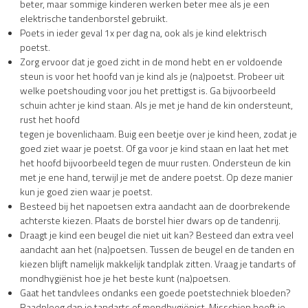
beter, maar sommige kinderen werken beter mee als je een
elektrische tandenborstel gebruikt.
Poets in ieder geval 1x per dag na, ook als je kind elektrisch
poetst.
Zorg ervoor dat je goed zicht in de mond hebt en er voldoende
steun is voor het hoofd van je kind als je (na)poetst. Probeer uit
welke poetshouding voor jou het prettigst is. Ga bijvoorbeeld
schuin achter je kind staan. Als je met je hand de kin ondersteunt,
rust het hoofd
tegen je bovenlichaam. Buig een beetje over je kind heen, zodat je
goed ziet waar je poetst. Of ga voor je kind staan en laat het met
het hoofd bijvoorbeeld tegen de muur rusten. Ondersteun de kin
met je ene hand, terwijl je met de andere poetst. Op deze manier
kun je goed zien waar je poetst.
Besteed bij het napoetsen extra aandacht aan de doorbrekende
achterste kiezen. Plaats de borstel hier dwars op de tandenrij.
Draagt je kind een beugel die niet uit kan? Besteed dan extra veel
aandacht aan het (na)poetsen. Tussen de beugel en de tanden en
kiezen blijft namelijk makkelijk tandplak zitten. Vraag je tandarts of
mondhygiënist hoe je het beste kunt (na)poetsen.
Gaat het tandvlees ondanks een goede poetstechniek bloeden?
Raadpleeg dan je tandarts of mondhygiënist. Misschien heeft je