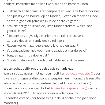
heldere instructies met duidelijke plaatjes en korte teksten.
Elektrisch en handmatig tandenpoetsen: wat is de beste borstel,
hoe plaats je de borstel op de tanden, kiezen en tandvlees, hoe
poets je goed en gemakkelijk in de beste volgorde?
Stoken: het gebruik van de juiste tandenstokers, welke, hoe
gebruik je ze?
Flossen: de zorgvuldige manier om de ruimten tussen
tanden/kiezen en tandvlees te reinigen.
Ragen: welke maat ragers gebruik je hoe en waar?
Voedingsadvies: hoe voorkom je gaatjes en tanderosie?
Tongreinigen: hoe doe je dat?
Mondspoelen: welk mondspoelmiddel moet ik kiezen?
Wetenschappelijk onderzoek basis van adviezen
Wie aan de adviezen niet genoeg heeft kan
op deze website
over
diverse mondgezondheidsonderwerpen meer informatie lezen.
Alle
adviezen komen voort uit wetenschappelijk (evidence based)
onderzoek. Ze sluiten aan bij het
Advies Cariëspreventie
van het
Ivoren Kruis (2011). Dit advies is aanbevolen door de
Gezondheidsraad voor toepassing in de klinische richtlijnen voor
mondzorg.