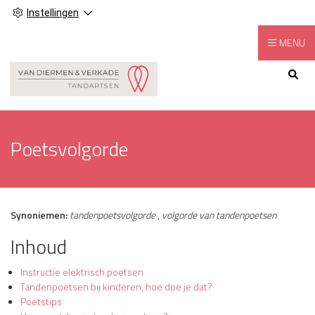
Instellingen
MENU
Hoofdmenu
Poetsvolgorde
Synoniemen:
tandenpoetsvolgorde
,
volgorde van tandenpoetsen
Inhoud
Instructie elektrisch poetsen
Tandenpoetsen bij kinderen, hoe doe je dat?
Poetstips