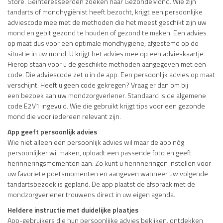
Store. Geïnteresseerden zoeken naar GezondeMond. Wie zijn
tandarts of mondhygiënist heeft bezocht, krijgt een persoonlijke
adviescode mee met de methoden die het meest geschikt zijn uw
mond en gebit gezond te houden of gezond te maken. Een advies
op maat dus voor een optimale mondhygiëne, afgestemd op de
situatie in uw mond. U krijgt het advies mee op een advieskaartje.
Hierop staan voor u de geschikte methoden aangegeven met een
code. Die adviescode zet u in de app. Een persoonlijk advies op maat
verschijnt. Heeft u geen code gekregen? Vraag er dan om bij
een bezoek aan uw mondzorgverlener. Standaard is de algemene
code E2V1 ingevuld. Wie die gebruikt krijgt tips voor een gezonde
mond die voor iedereen relevant zijn.
App geeft persoonlijk advies
Wie niet alleen een persoonlijk advies wil maar de app nóg
persoonlijker wil maken, uploadt een passende foto en geeft
herinneringsmomenten aan. Zo kunt u herinneringen instellen voor
uw favoriete poetsmomenten en aangeven wanneer uw volgende
tandartsbezoek is gepland. De app plaatst de afspraak met de
mondzorgverlener trouwens direct in uw eigen agenda.
Heldere instructie met duidelijke plaatjes
App-gebruikers die hun persoonlijke advies bekijken, ontdekken