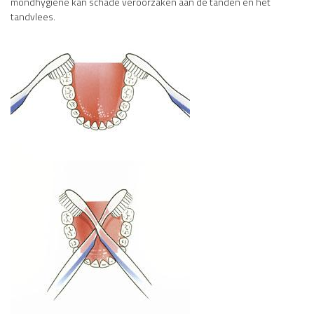
mondhygiëne kan schade veroorzaken aan de tanden en het
tandvlees.