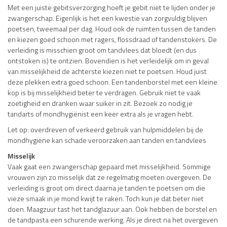
Met een juiste gebitsverzorging hoeft je gebit niet te lijden onder je
zwangerschap. Eigenlijk is het een kwestie van zorgvuldig blijven
poetsen, tweemaal per dag. Houd ook de ruimten tussen de tanden
en kiezen goed schoon met ragers, flossdraad of tandenstokers. De
verleiding is misschien groot om tandvlees dat bloedt (en dus
ontstoken is) te ontzien. Bovendien is het verleidelijk om in geval
van misselijkheid de achterste kiezen niet te poetsen. Houd juist
deze plekken extra goed schoon. Een tandenborstel met een kleine
kop is bij misselijkheid beter te verdragen. Gebruik niet te vaak
zoetigheid en dranken waar suiker in zit. Bezoek zo nodig je
tandarts of mondhygiënist een keer extra als je vragen hebt.
Let op: overdreven of verkeerd gebruik van hulpmiddelen bij de
mondhygiëne kan schade veroorzaken aan tanden en tandvlees
Misselijk
Vaak gaat een zwangerschap gepaard met misselijkheid. Sommige
vrouwen zijn zo misselijk dat ze regelmatig moeten overgeven. De
verleiding is groot om direct daarna je tanden te poetsen om die
vieze smaak in je mond kwijt te raken. Toch kun je dat beter niet
doen. Maagzuur tast het tandglazuur aan. Ook hebben de borstel en
de tandpasta een schurende werking. Als je direct na het overgeven