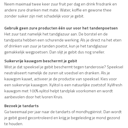
Neem maximaal twee keer zuur fruit per dag en drink frisdrank en
andere zure dranken met mate. Water, koffie en gewone thee
zonder suiker zijn niet schadelijk voor je gebit.
Gebruik geen zure producten één uur voor het tandenpoetsen
Het zuur tast namelijk het tandglazuur aan. De borstel en de
tandpasta hebben een schurende werking. Als je direct na het eten
of drinken van zuur je tanden poetst, kun je het tandglazuur
gemakkelijk wegpoetsen. Dan slijt je gebit dus nog sneller.
Suikervrije kauwgom beschermt je gebit
Wist je dat speeksel je gebit beschermt tegen tanderosie? Speeksel
neutraliseert namelijk de zuren uit voedsel en dranken. Als je
kauwgom kauwt, activeer je de productie van speeksel. Kies voor
een suikervrije kauwgom. Xylitol is een natuurlijke zoetstof. Xylifresh
kauwgom met 100% xylitol helpt tandplak voorkomen en wordt
aanbevolen door het Ivoren Kruis.
Bezoek je tandarts
Ga tweemaal per jaar naar de tandarts of mondhygiënist. Dan wordt
je gebit goed gecontroleerd en krijg je begeleiding je mond gezond
te houden.