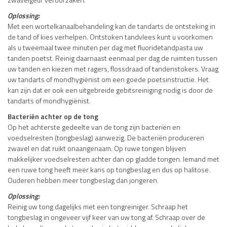
Oplossing:
Met een wortelkanaalbehandeling kan de tandarts de ontsteking in
de tand of kies verhelpen. Ontstoken tandvlees kunt u voorkomen
als u tweemaal twee minuten per dag met fluoridetandpasta uw
tanden poetst. Reinig daarnaast eenmaal per dag de ruimten tussen
uw tanden en kiezen met ragers, flossdraad of tandenstokers. Vraag
uw tandarts of mondhygiënist om een goede poetsinstructie. Het
kan zijn dat er ook een uitgebreide gebitsreiniging nodig is door de
tandarts of mondhygiënist.
Bacteriën achter op de tong
Op het achterste gedeelte van de tong zijn bacteriën en
voedselresten (tongbeslag) aanwezig. De bacteriën produceren
zwavel en dat ruikt onaangenaam. Op ruwe tongen blijven
makkelijker voedselresten achter dan op gladde tongen. Iemand met
een ruwe tong heeft meer kans op tongbeslag en dus op halitose.
Ouderen hebben meer tongbeslag dan jongeren.
Oplossing:
Reinig uw tong dagelijks met een tongreiniger. Schraap het
tongbeslag in ongeveer vijf keer van uw tong af. Schraap over de