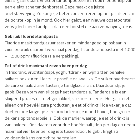
elkaar gaan staan. Effectief tandenpoetsen kan ook met behulp van
een elektrische tandenborstel. Deze maakt de juiste
poetsbeweging. Zo kun je je beter concentreren op het plaatsen van
de borstelkop in je mond. Ook hier geldt: een nieuwe opzetborstel
verwijdert meer tandplak dan een borstel die aan vervanging toe is.
Gebruik fluoridetandpasta
Fluoride maakt tandglazuur sterker en minder goed oplosbaar in
zuur. Gebruik daarom tweemaal per dag fluoridetandpasta met 1.000
– 1.500 ppm*) fluoride (zie verpakking).
Eet of drink maximaal zeven keer per dag
In frisdrank, vruchten(sap), yoghurtdrank en wijn zitten behalve
suikers ook zuren. Het zuur proef je nauwelijks. De suiker overheerst
de zure smaak. Zuren tasten je tandglazuur aan. Daardoor slijt je
gebit. Deze vorm van slijtage heet tanderosie. Tanderosie is een
sluipend proces dat niet gemakkelijk te herstellen is. Het gaat niet
alleen om hoevéél zure producten je eet of drinkt. Hoe vaker je dat
doet en hoe langer je zure producten in je mond houdt, hoe groter
de kans op tanderosie is. Ook de manier waarop je eet of drinkt is
van invloed. Kies daarom voor drie hoofdmaaltijden per dag en neem
maximaal vier keer per dag iets tussendoor. Je gebit krijgt zo
voldoende kans om zich te herstellen.