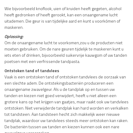
Wie bijvoorbeeld knoflook, uien of kruiden heeft gegeten, alcohol
heeft gedronken of heeft gerookt, kan een onaangename lucht
uitademen. Die geur is van tijdelijke aard en kunt u voorkómen of
maskeren.
Oplossing:
Om de onaangename lucht te voorkomen,zou u de producten niet
moeten gebruiken. Om de nare geuren tijdelijk te maskeren kunt u
iets eten of drinken, bijvoorbeeld suikervrije kauwgom of uw tanden
poetsen met een verfrissende tandpasta.
Ontstoken tand of tandvlees
Vaak is een ontstoken tand of ontstoken tandvlees de oorzaak van
een slechte adem. De ontstekingsbacteriën produceren een
onaangename zwavelgeur. Als u de tandplak op en tussen uw
tanden en kiezen niet goed verwijdert, heeft u niet alleen een
grotere kans op het krijgen van gaatjes, maar raakt ook uw tandvlees
ontstoken. Niet verwijderde tandplak kan hard worden en verkalken
tot tandsteen. Aan tandsteen hecht zich makkelijk weer nieuwe
tandplak, waardoor uw tandvlees steeds meer ontstoken kan raken.
De bacteriën tussen uw tanden en kiezen kunnen ook een nare
zwavelgeur veroorzaken.