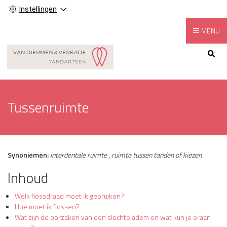
Instellingen
MENU
Hoofdmenu
Tussenruimte
Synoniemen:
interdentale ruimte
,
ruimte tussen tanden of kiezen
Inhoud
Welk flossdraad moet ik gebruiken?
Hoe moet ik flossen?
Wat zijn de oorzaken van een slechte adem en wat kun je eraan