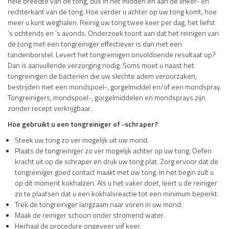
hele breedte van de tong, dus in het midden en aan de linker- en
rechterkant van de tong. Hoe verder u achter op uw tong komt, hoe
meer u kunt weghalen. Reinig uw tong twee keer per dag, het liefst
’s ochtends en ’s avonds. Onderzoek toont aan dat het reinigen van
de tong met een tongreiniger effectiever is dan met een
tandenborstel. Levert het tongreinigen onvoldoende resultaat op?
Dan is aanvullende verzorging nodig. Soms moet u naast het
tongreinigen de bacteriën die uw slechte adem veroorzaken,
bestrijden met een mondspoel-, gorgelmiddel en/of een mondspray.
Tongreinigers, mondspoel-, gorgelmiddelen en mondsprays zijn
zonder recept verkrijgbaar.
Hoe gebruikt u een tongreiniger of -schraper?
Steek uw tong zo ver mogelijk uit uw mond.
Plaats de tongreiniger zo ver mogelijk achter op uw tong. Oefen
kracht uit op de schraper en druk uw tong plat. Zorg ervoor dat de
tongreiniger goed contact maakt met uw tong. In het begin zult u
op dit moment kokhalzen. Als u het vaker doet, leert u de reiniger
zo te plaatsen dat u een kokhalsreactie tot een minimum beperkt.
Trek de tongreiniger langzaam naar voren in uw mond.
Maak de reiniger schoon onder stromend water.
Herhaal de procedure ongeveer vijf keer.